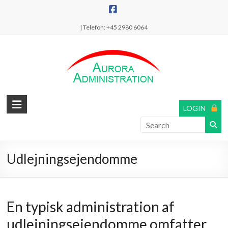
Skip
to
| Telefon: +45 2980 6064
content
Professionel
LOGIN
Ejendomsadministration
Udlejningsejendomme
En typisk administration af
udlejningsejendomme omfatter